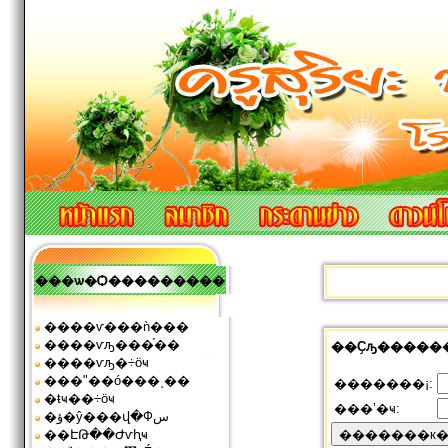
���ѡ�Ѻ���������
����ѵ���ǹ���
����ѵԡ���֡��
��Ҫԡ�����
����ѵԡ�÷ӧҹ
���ʺ��ó���ͺ��
�������¡:
�ŧҹ��÷ӧҹ
���ʼ�ҹ:
�ؤ�ŷ���վ�Фس
��ԷԹ��Ժѵԧҹ