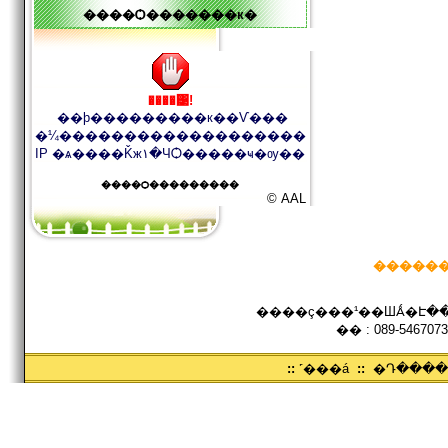
����Ѻ�������к�
����͹!
��þ���������к��Ѵ���
�¼�������������������
IP �ѧ����Ǩж١�ЧѺ�����ҹ�ѹ��
����Ѻ���������
© AAL
������
����ç���¹��ШǺ�Է���
�� : 089-5467073
::
˹���á
::
�Դ���