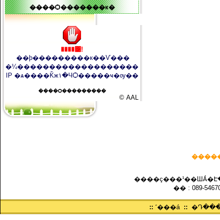
����Ѻ�������к�
����͹!
��þ���������к��Ѵ���
�¼�������������������
IP �ѧ����Ǩж١�ЧѺ�����ҹ�ѹ��
����Ѻ���������
© AAL
����
����ç���¹��ШǺ�Է�
�� : 089-54670
::
˹���á
::
�Դ��