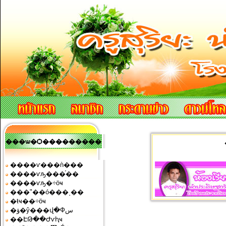
���ѡ�Ѻ���������
����ѵ���ǹ���
����ѵԡ���֡��
����ѵԡ�÷ӧҹ
���ʺ��ó���ͺ��
�ŧҹ��÷ӧҹ
�ؤ�ŷ���վ�Фس
��ԷԹ��Ժѵԧҹ