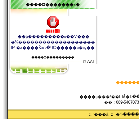
����Ѻ�������к�
����͹!
��þ���������к��Ѵ���
�¼�������������������
IP �ѧ����Ǩж١�ЧѺ�����ҹ�ѹ��
����Ѻ���������
© AAL
������
����ç���¹��ШǺ�Է���
�� : 089-5467073
::
˹���á
::
�Դ���