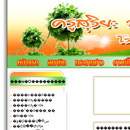
���ѡ�Ѻ���������
����ѵ���ǹ���
����ѵԡ���֡��
����ѵԡ�÷ӧҹ
���ʺ��ó���ͺ��
�ŧҹ��÷ӧҹ
�ؤ�ŷ���վ�Фس
��ԷԹ��Ժѵԧҹ
������� ��� 1