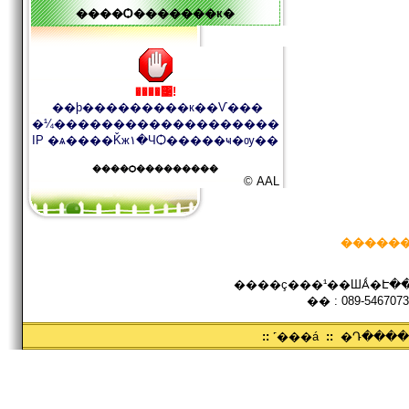
����Ѻ�������к�
����͹!
��þ���������к��Ѵ���
�¼�������������������
IP �ѧ����Ǩж١�ЧѺ�����ҹ�ѹ��
����Ѻ���������
© AAL
������
����ç���¹��ШǺ�Է���
�� : 089-5467073
::
˹���á
::
�Դ���