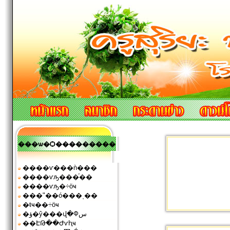
���ѡ�Ѻ���������
����ѵ���ǹ���
����ѵԡ���֡��
����ѵԡ�÷ӧҹ
���ʺ��ó���ͺ��
�ŧҹ��÷ӧҹ
�ؤ�ŷ���վ�Фس
��ԷԹ��Ժѵԧҹ