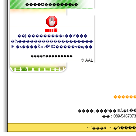
����Ѻ�������к�
����͹!
��þ���������к��Ѵ���
�¼�������������������
IP �ѧ����Ǩж١�ЧѺ�����ҹ�ѹ��
����Ѻ���������
© AAL
������
����ç���¹��ШǺ�Է���
�� : 089-5467073
::
˹���á
::
�Դ���