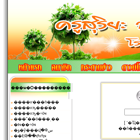
���ѡ�Ѻ���������
����ѵ���ǹ���
����ѵԡ���֡��
����ѵԡ�÷ӧҹ
���ʺ��ó���ͺ��
[
˹�Ҵ
�ŧҹ��÷ӧҹ
��ǹ��
�ؤ�ŷ���վ�Фس
��ԷԹ��Ժѵԧҹ